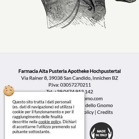
Farmacia Alta Pusteria Apotheke Hochpustertal
Via Rainer 8, 39038 San Candido, Innichen BZ
P.iva: 03057270211
Tel.
+39 0474 913 142
info@farmaciadellognomo.com
Questo sito tratta i dati personali
Copyright ©2026 Farmacia dello Gnomo
(es. dati di navigazione) ed utilizza i
Privacy policy | Cookie policy
|
Credits
cookie per il funzionamento e per il
raggiungimento delle finalità
descritte nella
cookie policy
. Dichiari
di accettarne l'utilizzo premendo sul
pulsante sottostante.