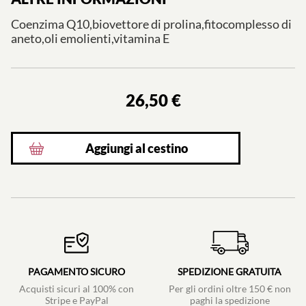
Coenzima Q10,biovettore di prolina,fitocomplesso di
aneto,oli emolienti,vitamina E
26,50 €
Aggiungi al cestino
PAGAMENTO SICURO
SPEDIZIONE GRATUITA
Acquisti sicuri al 100% con
Per gli ordini oltre 150 € non
Stripe e PayPal
paghi la spedizione