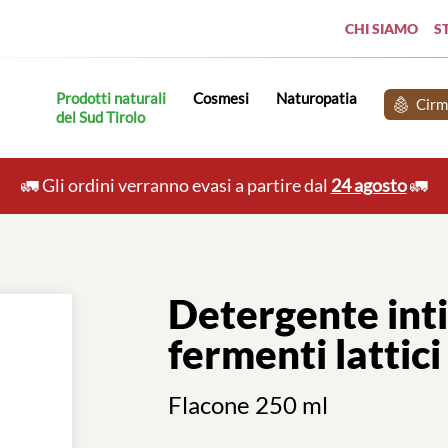
CHI SIAMO
S
Prodotti naturali
cosmesi
naturopatia
Cir
del Sud Tirolo
🚛 Gli ordini verranno evasi a partire dal
24 agosto
🚛
Detergente int
fermenti lattici
Flacone 250 ml