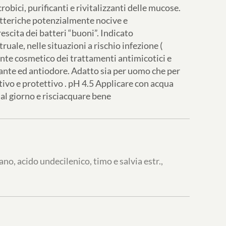
obici, purificanti e rivitalizzanti delle mucose.
atteriche potenzialmente nocive e
cita dei batteri “buoni”. Indicato
uale, nelle situazioni a rischio infezione (
ante cosmetico dei trattamenti antimicotici e
cante ed antiodore. Adatto sia per uomo che per
itivo e protettivo . pH 4.5 Applicare con acqua
 al giorno e risciacquare bene
cano, acido undecilenico, timo e salvia estr.,