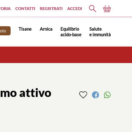
TORIA
CONTATTI
REGISTRATI
ACCEDI
Tisane
Arnica
Equilibrio
Salute
molo
acido-base
e immunità
imo attivo