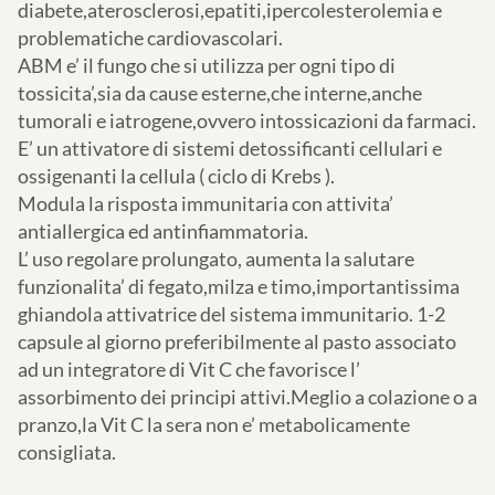
diabete,aterosclerosi,epatiti,ipercolesterolemia e
problematiche cardiovascolari.
ABM e’ il fungo che si utilizza per ogni tipo di
tossicita’,sia da cause esterne,che interne,anche
tumorali e iatrogene,ovvero intossicazioni da farmaci.
E’ un attivatore di sistemi detossificanti cellulari e
ossigenanti la cellula ( ciclo di Krebs ).
Modula la risposta immunitaria con attivita’
antiallergica ed antinfiammatoria.
L’ uso regolare prolungato, aumenta la salutare
funzionalita’ di fegato,milza e timo,importantissima
ghiandola attivatrice del sistema immunitario. 1-2
capsule al giorno preferibilmente al pasto associato
ad un integratore di Vit C che favorisce l’
assorbimento dei principi attivi.Meglio a colazione o a
pranzo,la Vit C la sera non e’ metabolicamente
consigliata.